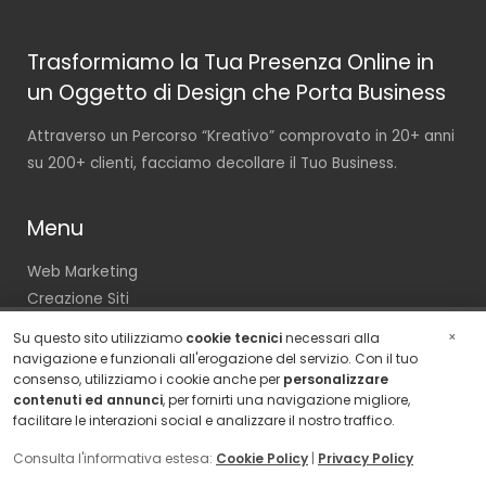
Trasformiamo la Tua Presenza Online in
un Oggetto di Design che Porta Business
Attraverso un Percorso “Kreativo” comprovato in 20+ anni
su 200+ clienti, facciamo decollare il Tuo Business.
Menu
Web Marketing
Creazione Siti
Lead Generation
×
Su questo sito utilizziamo
cookie tecnici
necessari alla
Digital Magazine
navigazione e funzionali all'erogazione del servizio. Con il tuo
consenso, utilizziamo i cookie anche per
personalizzare
Contattaci
contenuti ed annunci
, per fornirti una navigazione migliore,
Contatti
facilitare le interazioni social e analizzare il nostro traffico.
Consulta l'informativa estesa:
Cookie Policy
|
Privacy Policy
Via Rocca di Cambio, 45