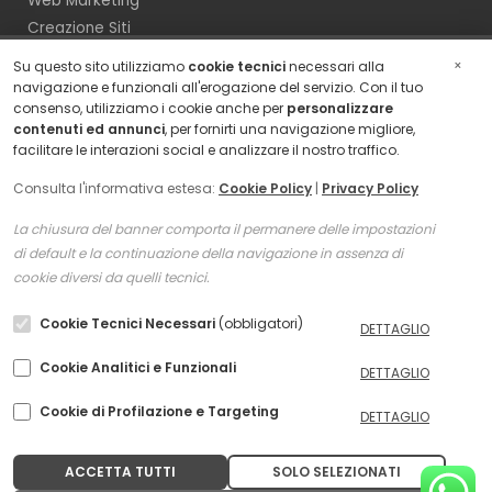
Web Marketing
Creazione Siti
Lead Generation
×
Su questo sito utilizziamo
cookie tecnici
necessari alla
Digital Magazine
navigazione e funzionali all'erogazione del servizio. Con il tuo
consenso, utilizziamo i cookie anche per
personalizzare
Contattaci
contenuti ed annunci
, per fornirti una navigazione migliore,
Contatti
facilitare le interazioni social e analizzare il nostro traffico.
Consulta l'informativa estesa:
Cookie Policy
|
Privacy Policy
Via Rocca di Cambio, 45
00132 Roma
La chiusura del banner comporta il permanere delle impostazioni
Chiama Kreativeroo
di default e la continuazione della navigazione in assenza di
cookie diversi da quelli tecnici.
Cookie Tecnici Necessari
(obbligatori)
DETTAGLIO
Cookie Analitici e Funzionali
DETTAGLIO
Cookie di Profilazione e Targeting
DETTAGLIO
Copyright © 2026 - Kreativeroo | P.iva16245261009 -
Cookie Policy
-
Privacy Policy
ACCETTA TUTTI
SOLO SELEZIONATI
Kreativeroo