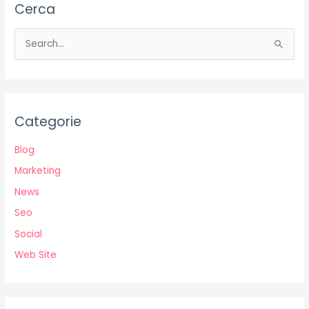
Cerca
C
e
r
c
Categorie
a
:
Blog
Marketing
News
Seo
Social
Web Site